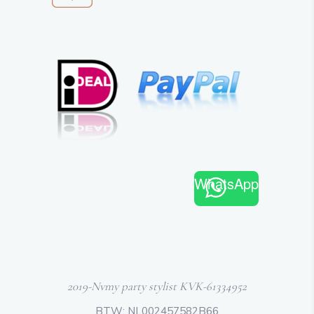
WhatsApp
2019-Nvmy party stylist KVK-61334952
BTW: NL002457582B66