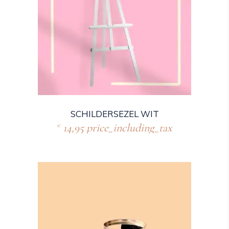
SCHILDERSEZEL WIT
14,95
price_including_tax
€