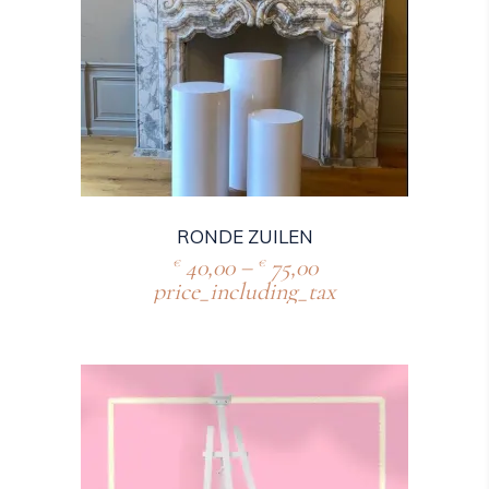
RONDE ZUILEN
40,00
–
75,00
€
€
price_including_tax