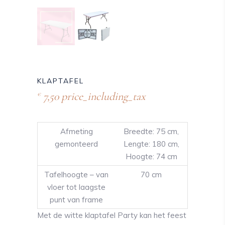
KLAPTAFEL
7,50
price_including_tax
€
Afmeting
Breedte: 75 cm,
gemonteerd
Lengte: 180 cm,
Hoogte: 74 cm
Tafelhoogte – van
70 cm
vloer tot laagste
punt van frame
Met de witte klaptafel Party kan het feest