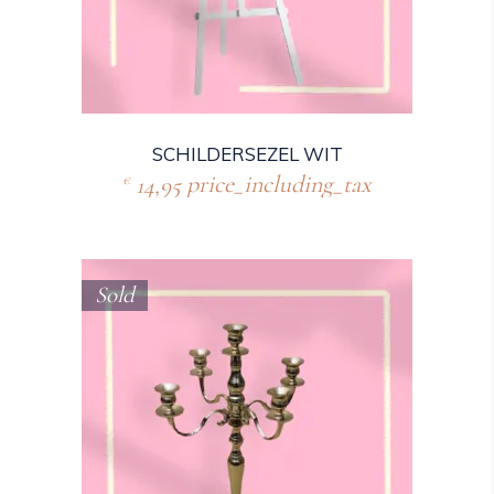
SCHILDERSEZEL WIT
14,95
price_including_tax
€
Sold