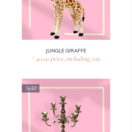
JUNGLE GIRAFFE
40,00
price_including_tax
€
Sold