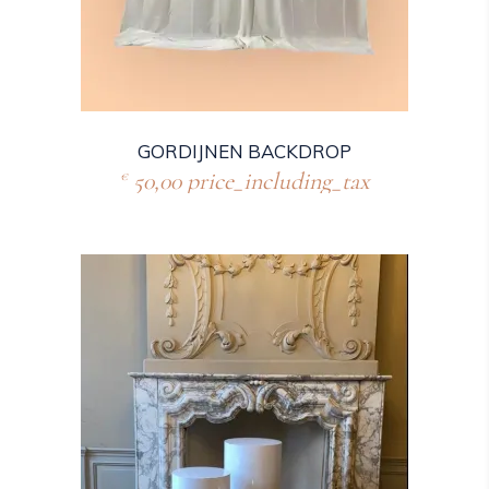
GORDIJNEN BACKDROP
50,00
price_including_tax
€