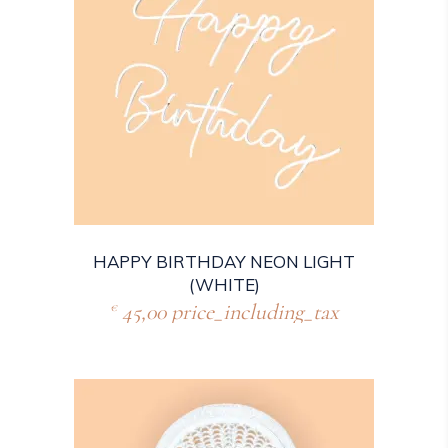
HAPPY BIRTHDAY NEON LIGHT
(WHITE)
45,00
price_including_tax
€