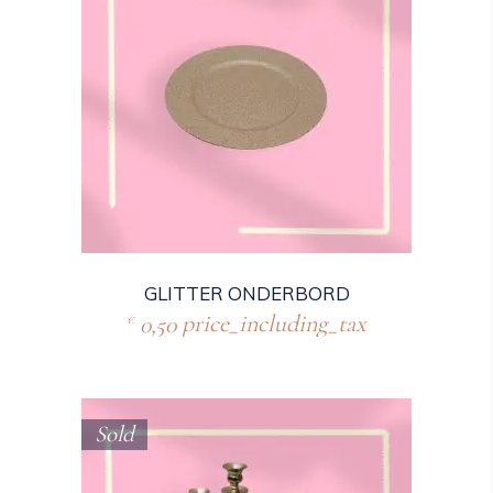
GLITTER ONDERBORD
0,50
price_including_tax
€
Sold