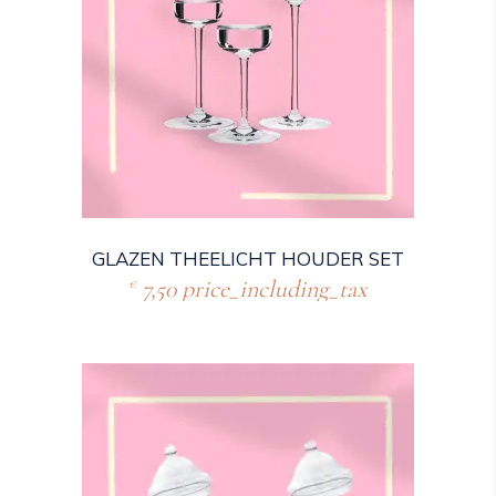
GLAZEN THEELICHT HOUDER SET
7,50
price_including_tax
€