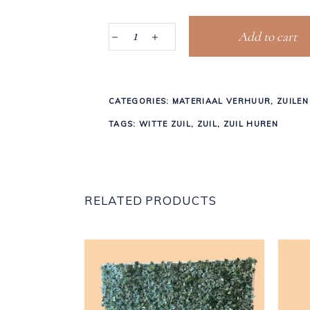
2 in stock
Add to cart
witte
zuil
CATEGORIES:
MATERIAAL VERHUUR
,
ZUILEN
vierkant
TAGS:
WITTE ZUIL
,
ZUIL
,
ZUIL HUREN
quantity
RELATED PRODUCTS