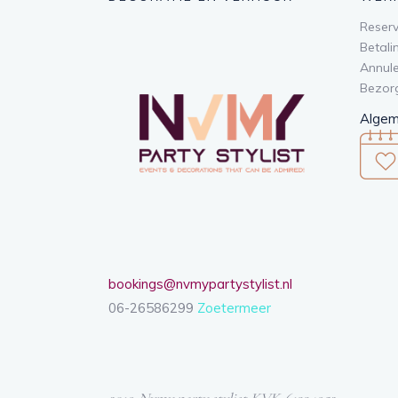
DECORATIE EN VERHUUR
WER
Reserv
Betali
Annule
Bezor
Algem
bookings@nvmypartystylist.nl
06-26586299
Zoetermeer