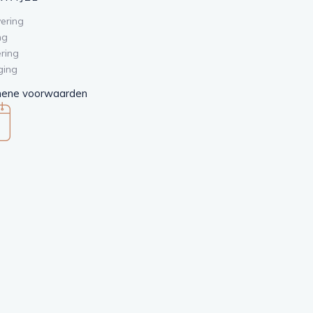
KWIJZE
ering
ng
ring
ging
ene voorwaarden