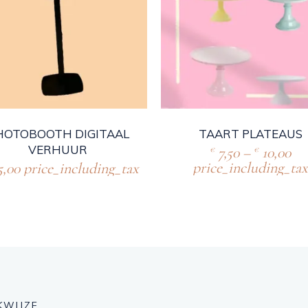
HOTOBOOTH DIGITAAL
TAART PLATEAUS
VERHUUR
7,50
–
10,00
€
€
price_including_tax
5,00
price_including_tax