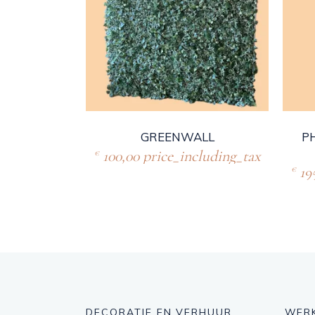
GREENWALL
P
100,00
price_including_tax
€
19
€