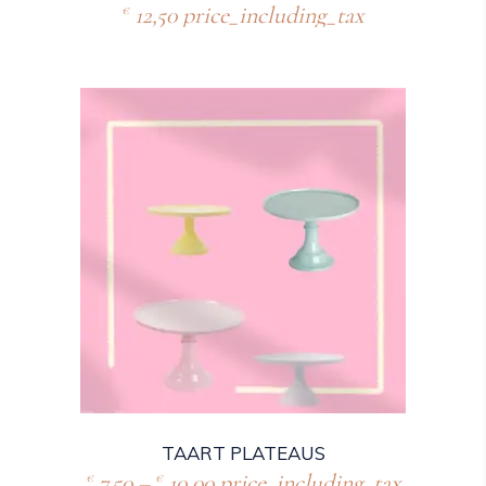
12,50
price_including_tax
€
TAART PLATEAUS
7,50
–
10,00
price_including_tax
€
€