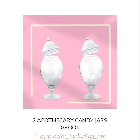
2 APOTHECARY CANDY JARS
GROOT
17,50
price_including_tax
€