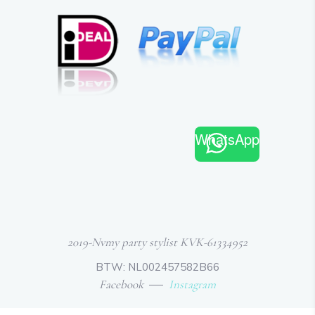
WhatsApp
2019-Nvmy party stylist KVK-61334952
BTW: NL002457582B66
Facebook
Instagram