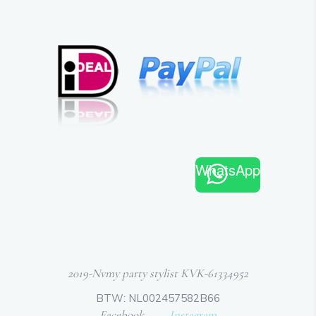
WhatsApp
2019-Nvmy party stylist KVK-61334952
BTW: NL002457582B66
Facebook
Instagram