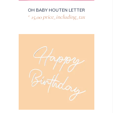
OH BABY HOUTEN LETTER
15,00
price_including_tax
€