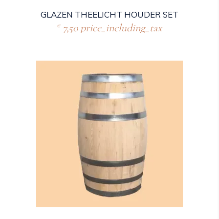
GLAZEN THEELICHT HOUDER SET
7,50
price_including_tax
€