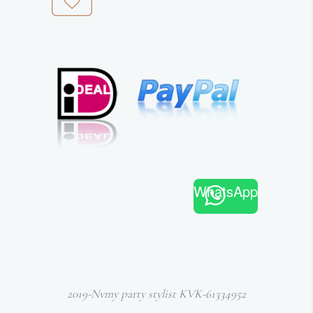
WhatsApp
2019-Nvmy party stylist KVK-61334952