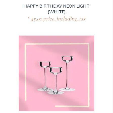
HAPPY BIRTHDAY NEON LIGHT
(WHITE)
45,00
price_including_tax
€